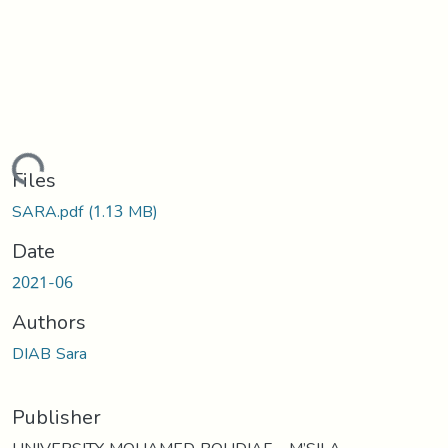
oading...
Files
SARA.pdf
(1.13 MB)
Date
2021-06
Authors
DIAB Sara
Publisher