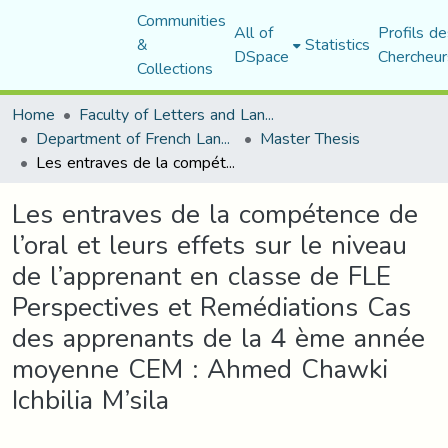
Communities
All of
Profils de
&
Statistics
DSpace
Chercheur
Collections
Home
Faculty of Letters and Languages
Department of French Language and Literature
Master Thesis
Les entraves de la compétence de l’oral et leurs effets sur le niveau de l’apprenant en classe de FLE Perspectives et Remédiations Cas des apprenants de la 4 ème année moyenne CEM : Ahmed Chawki Ichbilia M’sila
Les entraves de la compétence de
l’oral et leurs effets sur le niveau
de l’apprenant en classe de FLE
Perspectives et Remédiations Cas
des apprenants de la 4 ème année
moyenne CEM : Ahmed Chawki
Ichbilia M’sila