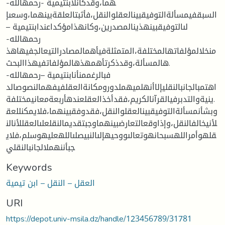
هما،وقدكانلابنتيمية -رحمهالله-
السبقفيمسألةالتوفيقبينالعقلوالنقل،فأثبتالعلقةبينهما،وسعىإ
لىالتوفيقبينهذينالمصدرين،وكانهذامؤكداعندابنتيمية –
رحمهالله-
منخلالمؤلفاتهالمختلفة،المتمثلةفيأهمالمصادرالتيعالجفيهاهذ
هالمسألة،وقدذكرتأهمهذهالمؤلفاتفيهذاالبحث.
فبالرغممنأنابنتيمية –رحمهالله-
اهتمبالجانبالنقليإلاأنهلميهملدورومكانةالعقلفيفهمالنصوصالد
ينيةوالتدبرفيالقرآنالكريم،فقدأخذالعقلعندهأربعةمعانيمختلفة.
وبشأنمسألةالتوفيقبينالعقلوالنقل،فقدوفقبينهما،فلايمكنللعق
لأنيخالفالنقل،وإذاوقعالتعارضبينهماوجبتقديمالنقلعلىالعقللأنالن
قلهوأمراللهسبحانهوتعالىووحيهإلىالنبيصلىاللهعليهوسلم،فلاي
جبأننهملالجانبالنقلي
Keywords
العقل – النقل – ابن تيمية
URI
https://depot.univ-msila.dz/handle/123456789/31781