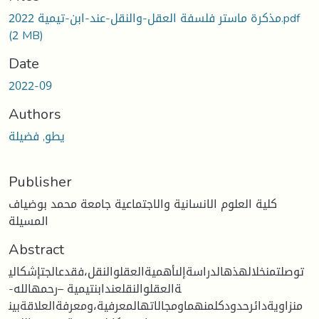
مذكرة ماستر فلسفة العقل-والنقل-عند-ابن-تيمية 2022.pdf
(2 MB)
Date
2022-09
Authors
يطو, فضيلة
Publisher
كلية العلوم الانسانية والاجتماعية جامعة محمد بوضياف
المسيلة
Abstract
توصلتمنخلالهذهالدراسةإلىأهميةالعقلوالنقل،فقدعالجتإشكالي
ةالعقلوالنقلعندابنتيمية –رحمهالله-
منزاويةدائرحدودكلمنهماومجالاتهالمعرفية،ومعرفةالعلاقةبين