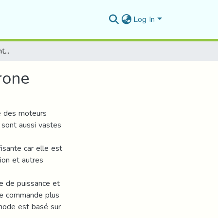
Log In
Réglage par mode glissant d'une machine asynchrone
rone
ie des moteurs
n sont aussi vastes
isante car elle est
ion et autres
ue de puissance et
 de commande plus
 mode est basé sur