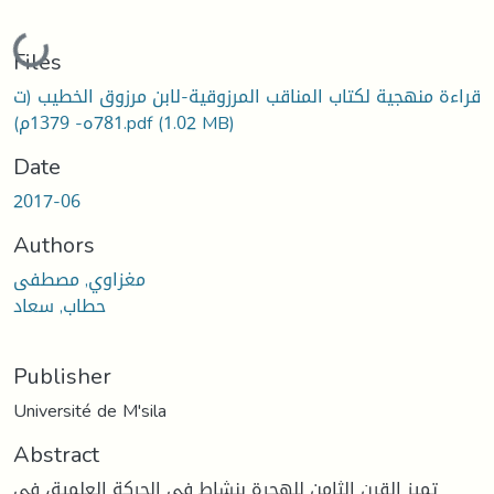
Loading...
Files
قراءة منهجية لكتاب المناقب المرزوقية-لابن مرزوق الخطيب (ت
(1.02 MB)
781ه- 1379م).pdf
Date
2017-06
Authors
مغزاوي, مصطفى
حطاب, سعاد
Publisher
Université de M'sila
Abstract
تميز القرن الثامن للهجرة بنشاط في الحركة العلمية، في