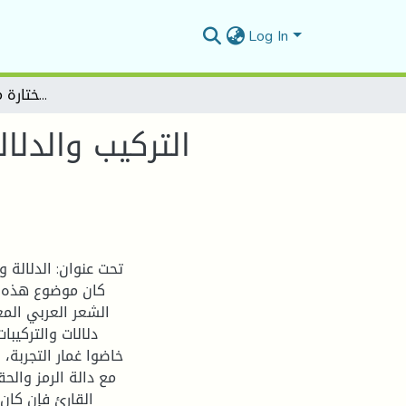
Log In
التركيب والدلالة في شعر محمود درويش نماذج مختارة من ديوان أثر الفراشة
التركيب والدل
تحت عنوان: الدلالة 
كان موضوع هذه ا
الشعر العربي المع
دلالات والتركيب
خاضوا غمار التجربة
مع دالة الرمز وال
القارئ فإن كان