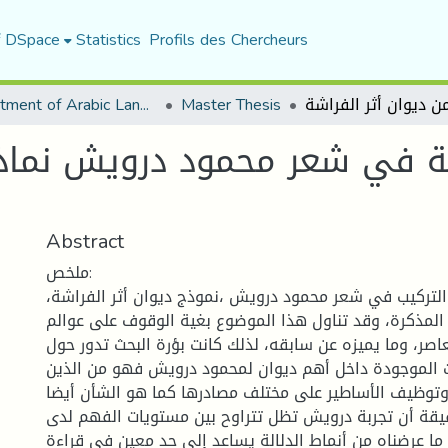
f DSpace
Statistics
Profils des Chercheurs
Department of Arabic Language and Literature
Master Thesis
الة في شعر محمود درويش نماذج
Abstract
ملخص:
والتركيب في شعر محمود درويش ،نموذج ديوان أثر الفراشة،
لمذكرة، وقد تناول هذا الموضوع بغية الوقوف على عوالم
اصر، وما يميزه عن سابقه، لذلك كانت بؤرة البحث تدور حول
ات الموجودة داخل أهم ديوان لمحمود درويش فهو من الذين
، وتوظيف الأساطير على مختلف مصادرها كما هو الشأن أيضا
حقيقة أن تجربة درويش تظل تتراوح بين مستويات الفهم لدى
 ما عرضناه من أنماط الدلالة يساعد إلى حد معين في قراءة