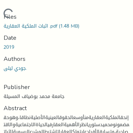
Loading...
Files
اثبات الملكية العقارية .pdf
(1.48 MB)
Date
2019
Authors
جودي ليلى.
Publisher
جامعة محمد بوضياف المسيلة
Abstract
إنحقالملكيةالعقاريةمنأوسعالحقوقالعينيةالأصليةنطاقا،وهوحق
مضمونومحميدستوريانظرالأهميةالعقارفيالحياةالاجتماعيةوالاقت
صادية،وتسابقالأفرادعلىتملكالعقاراتاشترطالمشرعالرسميةلإثبات