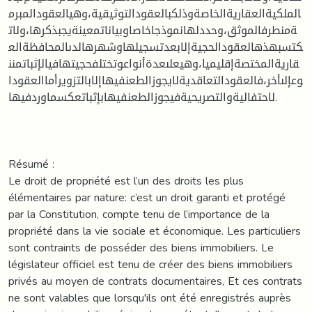
الملكيةالعقاريةالخاصةوذلكبالعقودالتوثيقية،وهيالعقودالمبرم
ةمنطرفالموثق،وحددلهانموذجاخاصاوبياناتمعينةيجبذكرها،ولات
كتسبهذهالعقودالحجيةإلابعدتسجيلهاوشهرهالدىالمحافظةالع
قاريةالمختصةإقليميا،وهيعلىعدةأنواعوتختلفحجيتهافيالإثباتمنن
وعإلىأخر،فالعقودالتعاقديةلايجوزالطعنفيهاإلابالتزويرأماالعقودا
لاحتفاليةوالتصريحيةفيجوزالطعنفيهابإثباتعكسماوردفيها.
Résumé :
Le droit de propriété est l’un des droits les plus
élémentaires par nature: c’est un droit garanti et protégé
par la Constitution, compte tenu de l’importance de la
propriété dans la vie sociale et économique. Les particuliers
sont contraints de posséder des biens immobiliers. Le
législateur officiel est tenu de créer des biens immobiliers
privés au moyen de contrats documentaires, Et ces contrats
ne sont valables que lorsqu'ils ont été enregistrés auprès