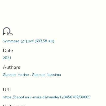
ading...
Files
Sommaire (21).pdf
(693.58 KB)
Date
2021
Authors
Guersas Hocine . Guersas Nassima
URI
https://depot.univ-msila.dz/handle/123456789/39605