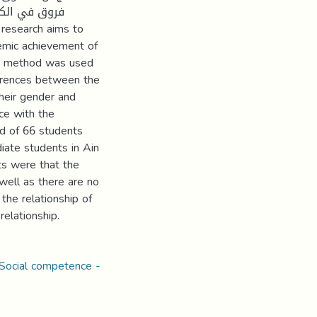
فروق في الكفا
demic achievement of
ve method was used
ferences between the
their gender and
nce with the
d of 66 students
iate students in Ain
ts were that the
well as there are no
 the relationship of
elationship.