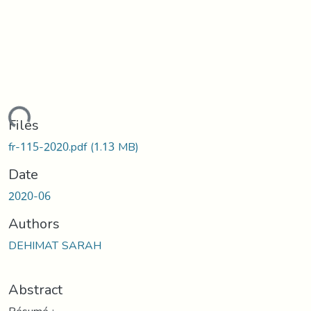
oading...
Files
fr-115-2020.pdf
(1.13 MB)
Date
2020-06
Authors
DEHIMAT SARAH
Abstract