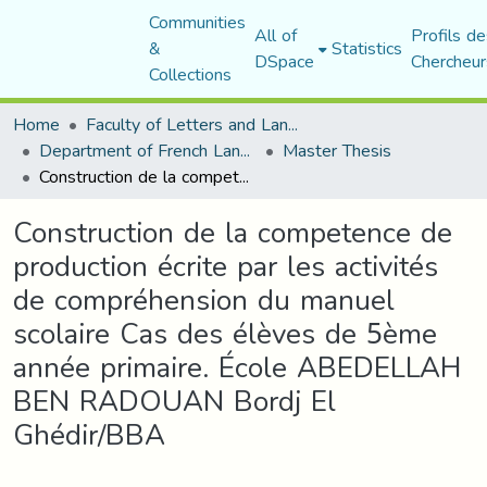
Communities
All of
Profils de
&
Statistics
DSpace
Chercheur
Collections
Home
Faculty of Letters and Languages
Department of French Language and Literature
Master Thesis
Construction de la competence de production écrite par les activités de compréhension du manuel scolaire Cas des élèves de 5ème année primaire. École ABEDELLAH BEN RADOUAN Bordj El Ghédir/BBA
Construction de la competence de
production écrite par les activités
de compréhension du manuel
scolaire Cas des élèves de 5ème
année primaire. École ABEDELLAH
BEN RADOUAN Bordj El
Ghédir/BBA