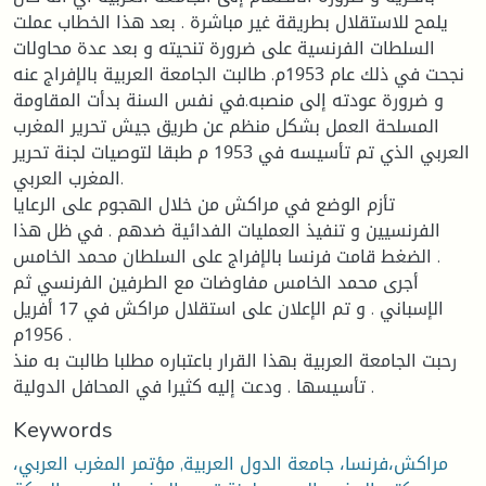
يلمح للاستقلال بطريقة غير مباشرة . بعد هذا الخطاب عملت
السلطات الفرنسية على ضرورة تنحيته و بعد عدة محاولات
نجحت في ذلك عام 1953م. طالبت الجامعة العربية بالإفراج عنه
و ضرورة عودته إلى منصبه.في نفس السنة بدأت المقاومة
المسلحة العمل بشكل منظم عن طريق جيش تحرير المغرب
العربي الذي تم تأسيسه في 1953 م طبقا لتوصيات لجنة تحرير
المغرب العربي.
تأزم الوضع في مراكش من خلال الهجوم على الرعايا
الفرنسيين و تنفيذ العمليات الفدائية ضدهم . في ظل هذا
الضغط قامت فرنسا بالإفراج على السلطان محمد الخامس .
أجرى محمد الخامس مفاوضات مع الطرفين الفرنسي ثم
الإسباني . و تم الإعلان على استقلال مراكش في 17 أفريل
1956م .
رحبت الجامعة العربية بهذا القرار باعتباره مطلبا طالبت به منذ
تأسيسها . ودعت إليه كثيرا في المحافل الدولية .
Keywords
مراكش،فرنسا، جامعة الدول العربية, مؤتمر المغرب العربي،