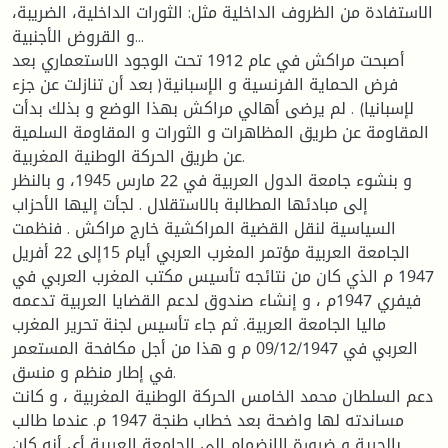
الاستفادة من الظروف الداخلية مثل: الثورات الداخلية، الضريبة،
و القروض الأجنبية...
أصبحت مراكش في عام 1912 تحت الوجود الاستعماري بعد
فرض الحماية الفرنسية و الإسبانية( بعد أن تنازلت عن جزء
لإسبانيا) . لم يرضى أهالي مراكش بهذا الوضع و بذلك بدأت
المقاومة عن طريق المظاهرات و الثورات و المقاومة السلمية
عن طريق الحركة الوطنية المغربية.
و بنشوء جامعة الدول العربية في 22 مارس 1945، و بالنظر
إلى مبادئها المطالبة بالاستقلال . لجأت إليها الأحزاب
السياسية لنقل القضية المراكشية خارج مراكش . فنظمت
الجامعة العربية مؤتمر المغرب العربي أيام 15إلى 22 أفريل
1947 م الذي كان من نتائجه تأسيس مكتب المغرب العربي في
فيفري 1947م ، و إنشاء صندوق لدعم القضايا العربية تدعمه
ماليا الجامعة العربية. ثم جاء تأسيس لجنة تحرير المغرب
العربي في 09/12/1947 م و هذا من أجل مكافحة المستعمر
في إطار منظم و منسق.
دعم السلطان محمد الخامس الحركة الوطنية المغربية ، و كانت
مساندته لها واضحة بعد خطاب طنجة 1947 م. عندما طالب
بالحرية و ضرورة الانضمام إلى الجامعة العربية أي أنه كان