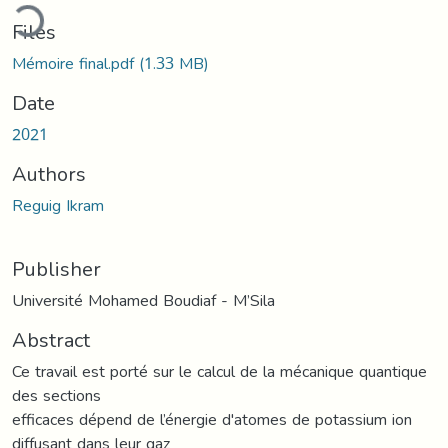
ding...
Files
Mémoire final.pdf
(1.33 MB)
Date
2021
Authors
Reguig Ikram
Publisher
Université Mohamed Boudiaf - M’Sila
Abstract
Ce travail est porté sur le calcul de la mécanique quantique
des sections
efficaces dépend de l’énergie d'atomes de potassium ion
diffusant dans leur gaz