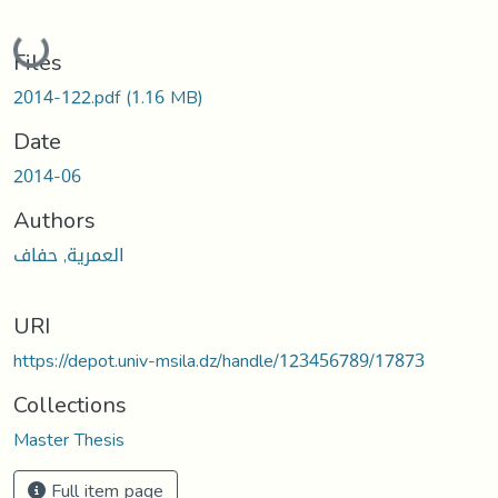
Loading...
Files
2014-122.pdf
(1.16 MB)
Date
2014-06
Authors
العمرية, حفاف
URI
https://depot.univ-msila.dz/handle/123456789/17873
Collections
Master Thesis
Full item page