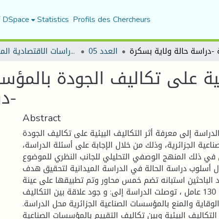
f DSpace
Statistics
Profils des Chercheurs
العدد 05
مجلة الدراسات الاقتصادية المعاصرة
يئية على تكاليف الجودة بالمؤسس
-در
Abstract
راسة إلى معرفة أثر التكاليف البيئية على تكاليف الجودة
اعية الجزائرية، وذلك من خلال الإجابة على أسئلة الدراسة،
 في ذلك المنهج الوصفي التحليلي للجانب النظري للموضوع
 أسلوب دراسة الحالة في الدراسة الميدانية لتحقيق هدف
د الباحثين استبانه تضم خمس محاور وتم تطبيقها على عينة
الدراسة البالغ عددها 130 عامل ، توصلت الدراسة إلى: و جود علاقة بين التكاليف
الوقاية والمنع بالمؤسسات الصناعية الجزائرية محل الدراسة.
التكاليف البيئية وبين تكاليف التقييم بالمؤسسات الصناعية