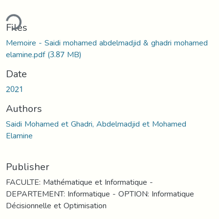
ding...
Files
Memoire - Saidi mohamed abdelmadjid & ghadri mohamed
elamine.pdf
(3.87 MB)
Date
2021
Authors
Saidi Mohamed et Ghadri, Abdelmadjid et Mohamed
Elamine
Publisher
FACULTE: Mathématique et Informatique -
DEPARTEMENT: Informatique - OPTION: Informatique
Décisionnelle et Optimisation