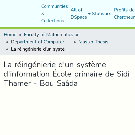
Communities
All of
Profils de
&
Statistics
DSpace
Chercheur
Collections
Home
Faculty of Mathematics and Computer Science
Department of Computer Science
Master Thesis
La réingénierie d'un système d'information École primaire de Sidi Thamer - Bou Saâda
La réingénierie d'un système
d'information École primaire de Sidi
Thamer - Bou Saâda