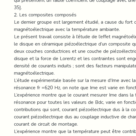
qui présentent un faible coefficient de couplage avec u
35].
2. Les composites composés
Le dernier groupe est largement étudié, a cause du fort 
magnétoélectrique avec la température ambiante.
Le présent travail consiste à l’étude de l’effet magnétoé
le disque en céramique piézoélectrique d’un composite 
deux couches conductrices et une couche de piézoélectri
disque et la force de Lorentz et les contraintes sont eng
densité de courants induits ; sont des facteurs manipula
magnétoélectrique.
L’étude expérimentale basée sur la mesure d’Ime avec l
résonance fr =620 Hz, on note que Ime est varie en fonct
L’expérience montre que le courant mesurer Ime dans la
résonance pour toutes les valeurs de Bdc, varie en foncti
contributions qui sont, courant piézoélectrique dus à la co
courant piézoélectrique dus au couplage inductive de cha
courant de circuit de montage.
L’expérience montre que la température peut être contrib