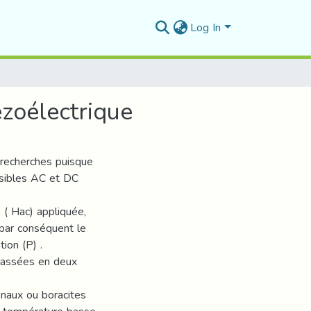
Log In
zoélectrique
s recherches puisque
nsibles AC et DC
 ( Hac) appliquée,
t par conséquent le
ion (P) .
lassées en deux
naux ou boracites