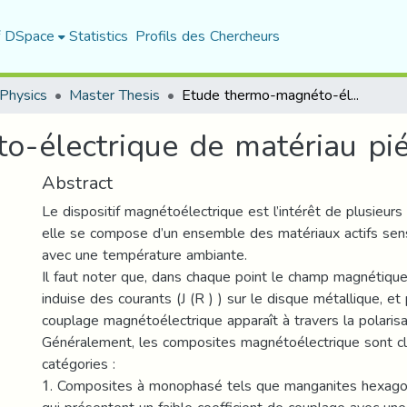
f DSpace
Statistics
Profils des Chercheurs
Physics
Master Thesis
Etude thermo-magnéto-électrique de matériau piézoélectrique
-électrique de matériau pié
Abstract
Le dispositif magnétoélectrique est l’intérêt de plusieur
elle se compose d’un ensemble des matériaux actifs se
avec une température ambiante.
Il faut noter que, dans chaque point le champ magnétique
induise des courants (J (R ) ) sur le disque métallique, e
couplage magnétoélectrique apparaît à travers la polarisat
Généralement, les composites magnétoélectrique sont c
catégories :
1. Composites à monophasé tels que manganites hexago