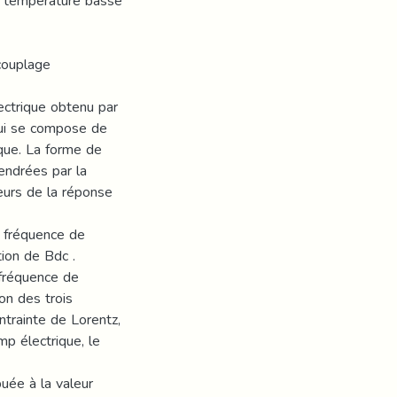
ne température basse
couplage
lectrique obtenu par
qui se compose de
que. La forme de
endrées par la
teurs de la réponse
a fréquence de
ion de Bdc .
 fréquence de
on des trois
ntrainte de Lorentz,
mp électrique, le
uée à la valeur