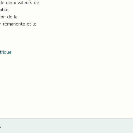
 de deux valeurs de
able.
ion de la
ion rémanente et le
trique
6