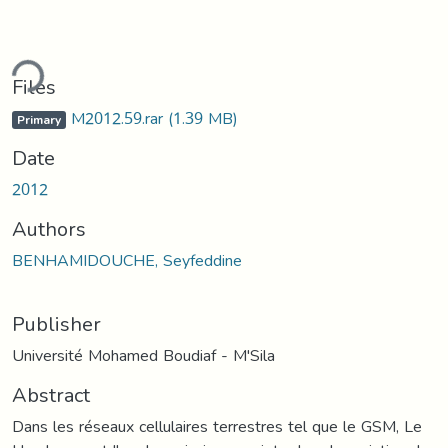
ding...
Files
M2012.59.rar
(1.39 MB)
Primary
Date
2012
Authors
BENHAMIDOUCHE, Seyfeddine
Publisher
Université Mohamed Boudiaf - M'Sila
Abstract
Dans les réseaux cellulaires terrestres tel que le GSM, Le