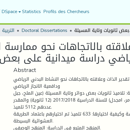
f DSpace
Statistics
Profils des Chercheurs
دراسة ميدانية على بعض ثانويات ولاية المسيلة
Doctoral Dissertations
التربية ا
لاقته بالاتجاهات نحو ممارسة 
رياضي دراسة ميدانية على بعض 
Abstract
تقدير الذات وعلاقته بالاتجاهات نحو النشاط البدني الرياضي
ودافعية الانجاز الرياضي
: تلاميذ ثانويات بعض دوائر ولاية المسيلة (عين الملح، جبل
امساعد، سيدي عامر، امجدل) للسنة الدراسية 2017/2018 (12 ثانوية) والمقدر
عددهم 5112 تلميذ.
عينة الدراسة وكيفية اختيارها: 633 تلميذ تم اختيارهم باعتماد الطريقة
العشوائية البسيطة.
المنهج المتبع في الدراسة: المنهج الوصفي.