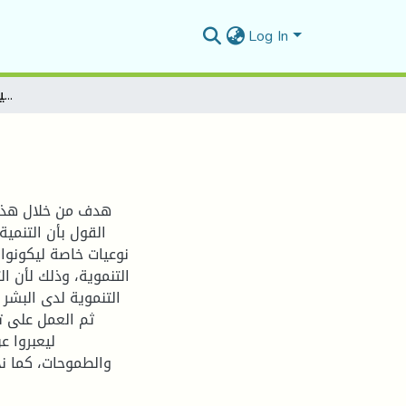
Log In
واقع وتحديات التنمية البشرية بالدول المغاربية
هدف من خلال هذا 
القول بأن التنمي
نوعيات خاصة ليكونوا
التنموية، وذلك لأن ال
التنموية لدى البشر
ثم العمل على ت
ليعبروا ع
والطموحات، كما ن