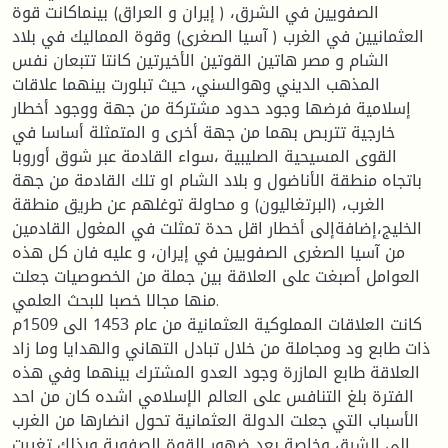
الصفويين في الشرق، ( إيران و العراق) بينماكانت قوة
العثمانيين في الغرب ( آسيا الصغرى) وقوة المماليك في بلاد
الشام و مصر هاتين القوتين الأخيرتين كانتا تتبعان نفس
المذهب الديني وهوالسني، حيث تبلورت بينهما علاقات
إسلامية فرضها وجود حدود مشتركة من جهة ووجود أخطار
خارجية تتربص بهما من جهة أخرى و المتمثلة أساسا في
القوى المسيحية الصليبية ،سواء القادمة عبر شوق أوروبا
باتجاه منطقة الأناضول و بلاد الشام او تلك القادمة من جهة
الغرب، (البرتغاليون) و محاولة توغلهم عن طريق منطقة
الخليج،إضافةإلى أخطار اقل حدة تمثلت في المغول القادمين
من آسيا الصغرى الصفويين في إيران، و عليه فان كل هذه
العوامل أصبغت على العلاقة بين جملة من الخصوصيات جعلت
منها مجالا خصبا للبحث العلمي.
كانت العلاقات المملوكية العثمانية من عام 1453 الى 1509م
ذات طابع ود ومجاملة من خلال تبادل التهاني والهدايا وما زاد
العلاقة طابع المازرة وجود العدو المشترك بينهما وفي هذه
الفترة بلغ التنافس على العالم الإسلامي اشده كان من احد
الأسباب التي جعلت الدولة العثمانية تحول انضارها من الغرب
الى الشرق وخاصة بعد ضهور القوة الصفوية وبذلك تغيرت