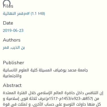
ding...
Files
(1.1 MB)
قمر النهائية.pdf
Date
2019-06-23
Authors
بن الذيب, قمر
Publisher
جامعة محمد يوضياف المسيلة كلية العلوم الانسانية
والاجتماعية
Abstract
إن التنافس داخل حاضرة العالم الإسلامي خلال الفترة الممتدة
من (857هـ-923ه/1453م-1517م)عرف ثلاثة قوى إسلامية و
كل منها حاولت التوسع على حساب الأخرى، و تمثلت في قوة