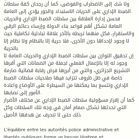
ولا شك إلى الاضطراب والفوضى، كما أن رجحان كفة سلطات
الضبط الإداري على الحريات الاستبداد والجور يؤدي إلى العامة.
فحسن إدارة العلاقة بين سلطات الضبط الإداري والحريات
العامة تشكل أهم قواعد بناء الدولة وإرساء دعائم الرقي
والاستقرار، فكل منهما تربطه بالآخر علاقة تبادلية تكاملية حيث
لا وجود لإحداها دون الأخرى، فلا حرية إلا بالنظام ولا نظام إلا
بالحرية.
إن تحقيق التوازن بين سلطات الضبط الإداري والحريات العامة لا
وجود له إلا بالإعمال الفعلي لجملة من الضمانات التي أقرها
التشريع الجزائري، والتي من أبرزها فرض رقابة قضائية صارمة
خاصة في ظل ظروف تتزايد فيها صلاحيات سلطات الضبط
الإداري وتتسع بما يمكنها من السيطرة على الأوضاع واعادة
الأمور إلى نصابها.
كما أن إقرار مسؤولية سلطات الضبط الإداري عن مختلف الأضرار
التي تحدثها تشكل صمام أمان في وجه تلك السلطات وكل
ذلك حتى لا تنحرف عن هدفها الأصيل.
L'équilibre entre les autorités police administrative et
libertés publiques forme un besoin légitime et