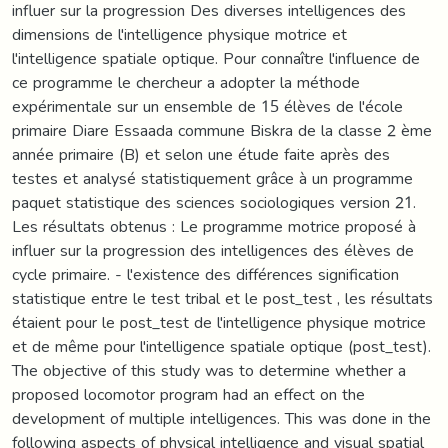
influer sur la progression Des diverses intelligences des
dimensions de l'intelligence physique motrice et
l'intelligence spatiale optique. Pour connaître l'influence de
ce programme le chercheur a adopter la méthode
expérimentale sur un ensemble de 15 élèves de l'école
primaire Diare Essaada commune Biskra de la classe 2 ème
année primaire (B) et selon une étude faite après des
testes et analysé statistiquement grâce à un programme
paquet statistique des sciences sociologiques version 21.
Les résultats obtenus : Le programme motrice proposé à
influer sur la progression des intelligences des élèves de
cycle primaire. - l'existence des différences signification
statistique entre le test tribal et le post_test , les résultats
étaient pour le post_test de l'intelligence physique motrice
et de même pour l'intelligence spatiale optique (post_test).
The objective of this study was to determine whether a
proposed locomotor program had an effect on the
development of multiple intelligences. This was done in the
following aspects of physical intelligence and visual spatial