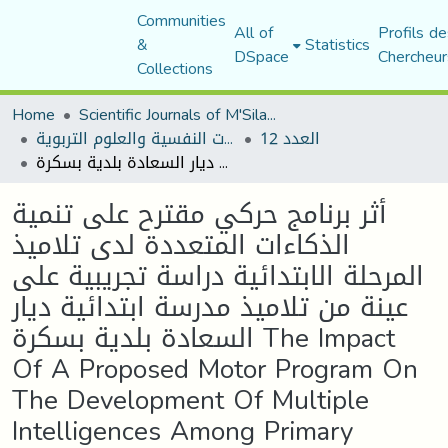
Communities
All of
Profils de
&
Statistics
DSpace
Chercheur
Collections
Home
Scientific Journals of M'Sila University
العدد 12
مجلة الجامع في الدراسات النفسية والعلوم التربوية
أثر برنامج حركي مقترح على تنمية الذكاءات المتعددة لدى تلاميذ المرحلة الابتدائية دراسة تجريبية على عينة من تلاميذ مدرسة ابتدائية ديار السعادة بلدية بسكرة The Impact Of A Proposed Motor Program On The Development Of Multiple Intelligences Among Primary School Students Experimentation Study On A Sample Of Elementary School Students Deyar Assaada Biskra L'influence D'un Programme Motrice Proposé Sur La Progression Des Diverses Intelligences Chez Le élèves De Cycle Primaire. étude Expérimentale De Quelques élèves De L'école Primaire De Diare Essaada De La Commune De Biskra
أثر برنامج حركي مقترح على تنمية
الذكاءات المتعددة لدى تلاميذ
المرحلة الابتدائية دراسة تجريبية على
عينة من تلاميذ مدرسة ابتدائية ديار
السعادة بلدية بسكرة The Impact
Of A Proposed Motor Program On
The Development Of Multiple
Intelligences Among Primary