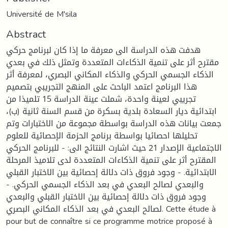
Université de M'sila
Abstract
هدفت هذه الدراسة الى معرفة ما إذا كان لبرنامج حركي
مقترح أثر على تنمية الذكاءات المتعددة وتمثل ذلك في بعدي
الذكاء الجسمي الحركي والذكاء المكاني البصري، لمعرفة أثر
هذا البرنامج اعتمد الباحث على المنهج التجريبي بتصميم
تجريبي لعينة واحدة، شملت عينة الدراسة 15 تلميذا من
ابتدائية ديار السعادة بلدية بسكرة من قسم السنة ثانية (ب)،
جمعت بيانات هذه الدراسة بواسطة مجموعة من الاختبارات وتم
تحليلها احصائيا بواسطة برنامج الحزمة الإحصائية للعلوم
الاجتماعية الإصدار 21 حيث اشارت النتائج الى: - للبرنامج الحركي
المقترح أثر على تنمية الذكاءات المتعددة لدى تلاميذ المرحلة
الابتدائية. - وجود فروق ذات دلالة إحصائية بين الاختبار القبلي
والبعدي لصالح البعدي في بعد الذكاء الجسمي الحركي. -
وجود فروق ذات دلالة إحصائية بين الاختبار القبلي والبعدي
لصالح البعدي في بعد الذكاء المكاني البصري. Cette étude à
pour but de connaître si ce programme motrice proposé à