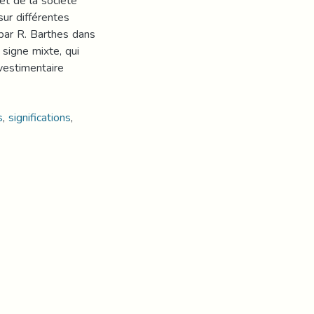
et de la société
ur différentes
par R. Barthes dans
 signe mixte, qui
 vestimentaire
s
,
significations
,