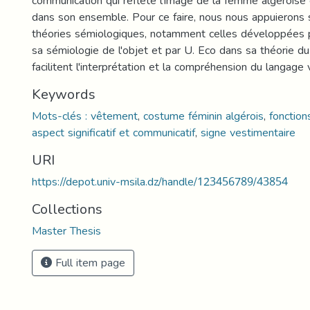
communication qui reflète l'image de la femme algéroise 
dans son ensemble. Pour ce faire, nous nous appuierons s
théories sémiologiques, notamment celles développées 
sa sémiologie de l'objet et par U. Eco dans sa théorie du
facilitent l'interprétation et la compréhension du langage
Keywords
Mots-clés : vêtement
,
costume féminin algérois
,
fonction
aspect significatif et communicatif
,
signe vestimentaire
URI
https://depot.univ-msila.dz/handle/123456789/43854
Collections
Master Thesis
Full item page