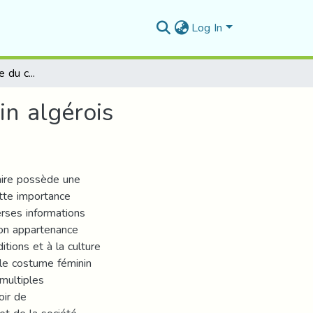
Log In
Approche sémiotique du code vestimentaire féminin algérois
n algérois
taire possède une
ette importance
rses informations
 son appartenance
itions et à la culture
 le costume féminin
 multiples
oir de