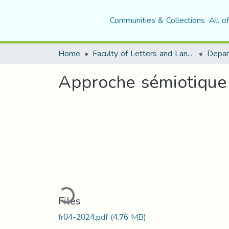
Communities & Collections
All o
Home
Faculty of Letters and Languages
Approche sémiotique 
Loading...
Files
fr04-2024.pdf
(4.76 MB)