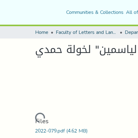
Communities & Collections
All o
Home
Faculty of Letters and Languages
الياسمين" لخولة حمدي
Loading...
Files
2022-079.pdf
(4.62 MB)