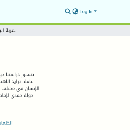
Log In
الاغتراب في رواية "غربة الياسمين" لخولة حمدي
تتمحور دراستنا حو
عامة، تزايد الاه
الإنسان في مختلف مج
خولة حمدي لإماطة
الكلمات المفتاحية :، الاغتراب، خولة حمدي، غربة الياسمين، الهوية.