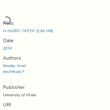
ading...
Files
H-HU001-14.PDF
(2.66 MB)
Date
2014
Authors
Boudia, Amel
enc/Mezali F
Publisher
University of M'sila
URI