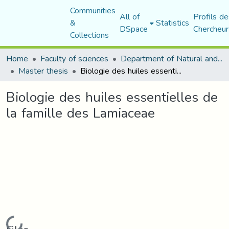
Communities
All of
Profils de
&
Statistics
DSpace
Chercheur
Collections
Home
Faculty of sciences
Department of Natural and Life Sciences
Master thesis
Biologie des huiles essentielles de la famille des Lamiaceae
Biologie des huiles essentielles de
la famille des Lamiaceae
Loading...