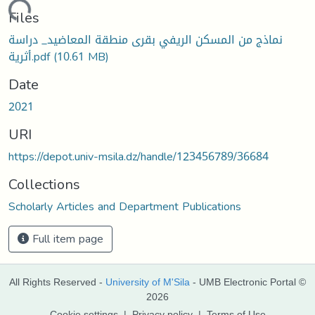
Loading...
Files
نماذج من المسكن الريفي بقرى منطقة المعاضيد_ دراسة
أثرية.pdf
(10.61 MB)
Date
2021
URI
https://depot.univ-msila.dz/handle/123456789/36684
Collections
Scholarly Articles and Department Publications
Full item page
All Rights Reserved -
University of M'Sila
- UMB Electronic Portal ©
2026
Cookie settings
|
Privacy policy
|
Terms of Use