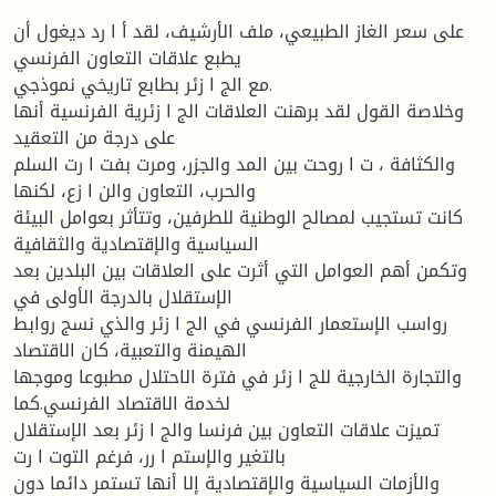
على سعر الغاز الطبیعي، ملف الأرشیف، لقد أ ا رد دیغول أن
یطبع علاقات التعاون الفرنسي
مع الج ا زئر بطابع تاریخي نموذجي.
وخلاصة القول لقد برهنت العلاقات الج ا زئریة الفرنسیة أنها
على درجة من التعقید
والكثافة ، ت ا روحت بین المد والجزر، ومرت بفت ا رت السلم
والحرب، التعاون والن ا زع، لكنها
كانت تستجیب لمصالح الوطنیة للطرفین، وتتأثر بعوامل البیئة
السیاسیة والإقتصادیة والثقافیة
وتكمن أهم العوامل التي أثرت على العلاقات بین البلدین بعد
الإستقلال بالدرجة الأولى في
رواسب الإستعمار الفرنسي في الج ا زئر والذي نسج روابط
الهیمنة والتعبیة، كان الاقتصاد
والتجارة الخارجیة للج ا زئر في فترة الاحتلال مطبوعا وموجها
لخدمة الاقتصاد الفرنسي.كما
تمیزت علاقات التعاون بین فرنسا والج ا زئر بعد الإستقلال
بالتغیر والإستم ا رر، فرغم التوت ا رت
والأزمات السیاسیة والإقتصادیة إلا أنها تستمر دائما دون