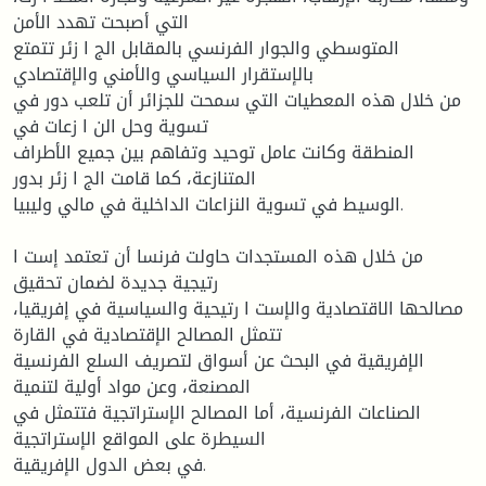
التي أصبحت تهدد الأمن
المتوسطي والجوار الفرنسي بالمقابل الج ا زئر تتمتع
بالإستقرار السیاسي والأمني والإقتصادي
من خلال هذه المعطیات التي سمحت للجزائر أن تلعب دور في
تسویة وحل الن ا زعات في
المنطقة وكانت عامل توحید وتفاهم بین جمیع الأطراف
المتنازعة، كما قامت الج ا زئر بدور
الوسیط في تسویة النزاعات الداخلیة في مالي ولیبیا.
من خلال هذه المستجدات حاولت فرنسا أن تعتمد إست ا
رتیجیة جدیدة لضمان تحقیق
مصالحها الاقتصادیة والإست ا رتیحیة والسیاسیة في إفریقیا،
تتمثل المصالح الإقتصادیة في القارة
الإفریقیة في البحث عن أسواق لتصریف السلع الفرنسیة
المصنعة، وعن مواد أولیة لتنمیة
الصناعات الفرنسیة، أما المصالح الإستراتجیة فتتمثل في
السیطرة على المواقع الإستراتجیة
في بعض الدول الإفریقیة.