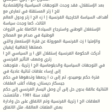
بعد الإستقلال، فقد وجدت التوجهات السیاسیة والإقتصادیة
للج ا زئر المستقلة في تعارض مع
أهداف السیاسة الخارجیة الفرنسیة إ ا زء الج ا زئر ودول العالم
الثالث، كما وجدت سیاسة
الإستغلال الوطني واسترجاع السیادة الكاملة على الثروات
الوطنیة في صدام مع المصالح
والإمتیا ا زت الفرنسیة الموروثة عن فترة الإستعمار والتي
ضمنتها إتفاقیة إیفیان.
أدركت الحكومة الفرنسیة إستقلال الق ا رر السیاسي الج ا
زئري وضعف التأثیر الفرنسي
في التوجهات السیاسیة والدبلوماسیة الج ا زئریة ، فتوجهت
إلى إرساء علاقات ثنائیة عادیة في
فترة حكم بومبیدو، ثم إلى ت ا رجعها وتدهوها في حكم
جیسكار دیستان، وبقاء أغلب الملفات
الثنائیة عالقة بدون حل إلى أن وصل الیسار الفرنسي إلى حكم
البلاد سنة 1981 ، فأنتعشت
العلاقات الج ا زئریة الفرنسیة وتم الاتفاق على حل وادارة
بعض الملفات العالقة، مثل الاتفاق