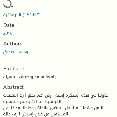
Loading...
Files
(1.52 MB)
مذكرة.pdf
Date
2016
Authors
بوداود الصديق
Publisher
جامعة محمد بوضياف المسيلة
Abstract
حاولنا في هذه المذكرة إستع ا رض أهم تطو ا رت العلاقات
الفرنسیة الج ا زئریة عبر دینامكیة
الزمن وشملت م ا رحل الماضي والحاضر وحاولنا مدها إلى
المستقبل من خلال إستش ا رف حالة