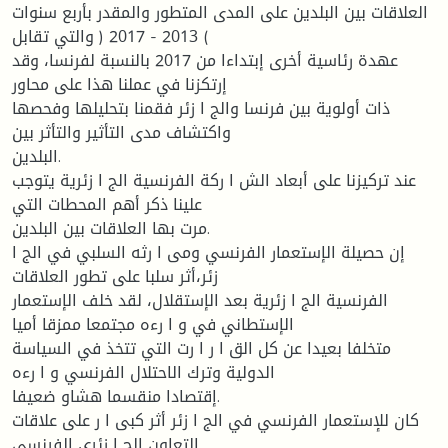
العلاقات بین البلدین على المدى المتطور والمقدر بأربع سنوات
) 2013 - 2017 ( والتي تقابل
عهدة رئاسیة أخرى إبتداءا من 2017 بالنسبة لفرنسا، وقد
إرتكزنا في عملنا هذا على محاور
ذات أولویة بین فرنسا والج ا زئر فقمنا بتحلیلها وفحصها
واكتشاف مدى التأثیر والتأثر بین
البلدین.
عند تركیزنا على أبعاد الش ا ركة الفرنسیة الج ا زئریة یتوجب
علینا ذكر أهم المحطات التي
مرت بها العلاقات بین البلدین.
إن حصیلة الإستعمار الفرنسي ومی ا رثه السلبي في الج ا
زئر،أثر سلبا على تطور العلاقات
الفرنسیة الج ا زئریة بعد الإستقلال، لقد خلف الإستعمار
الإستطاني في و ا رءه مجتمعا ممزقا أمیا
متخلفا بعیدا عن كل الق ا ر ا رت التي تتخذ في السیاسة
الدولیة وترك الاحتلال الفرنسي و ا رءه
إقتصادا منقسما هشاو ضعیفا.
كان للإستعمار الفرنسي في الج ا زئر أثر كبی ا ر على علاقات
التعاون الج ا زئري الفرنسي