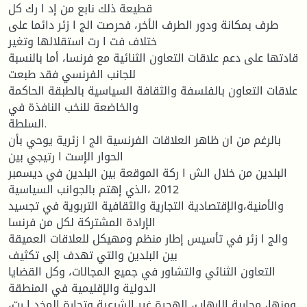
قطیعة ذلك نابع من إد ا رك كل
طرف بمكانة ودور الطرف الأخر، فحرصت الج ا زئر دائما على
ختلاف فت ا رت استقلالها وتغیر
قادتها على دعم علاقات التعاون الثنائیة مع فرنسا، أما بالنسبة
للجانب الفرنسي فقد طبعت
علاقات التعاون بالفلسفة والثقافة السیاسیة بالطبقة الحاكمة
والخاضعة للنخب النافذة في
السلطة.
بالرغم من ان ظاهر العلاقات الفرنسیة الج ا زئریة یوحي بأن
الحوار الإست ا رتیجي بین
البلدین من خلال الش ا ركة الموقعة بین البلدین في دیسمبر
2012 ،الذي إهتم بالجوانب السیاسیة
والأمنیة،والإقتصادیة التجاریة والثقافیة التربویة في تجسید
الإرادة المشتركة لكل من فرنسا
والج ا زئر في تأسیس إطار منظم ومهیكل للعلاقات العمیقة
بین البلدین والتي تهدف إلى تكثیف
التعاون الثنائي والتشاور في جمیع المجالات، وكل القضایا
الدولیة والإقلیمیة في المنطقة
ومنها، محاربة الإرهاب، الهجرة غیر الشرعیة وتجارة المخد ا رت،