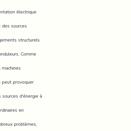
entation électrique
te des sources
gements structurels
 onduleurs. Comme
es machines
rs peut provoquer
s sources d'énergie à
dinaires en
ombreux problèmes,