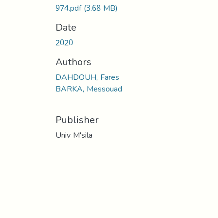
974.pdf
(3.68 MB)
Date
2020
Authors
DAHDOUH, Fares
BARKA, Messouad
Publisher
Univ M'sila