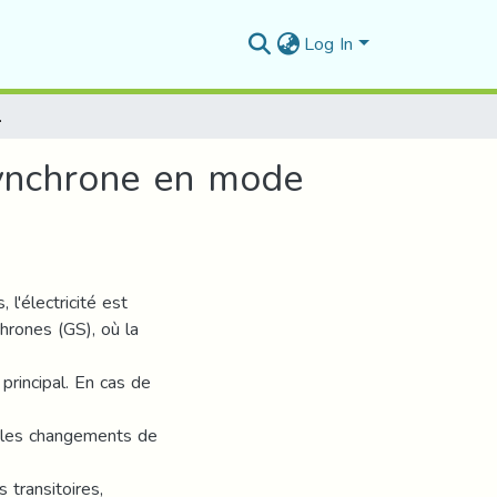
Log In
 mode génératrice
synchrone en mode
l'électricité est
hrones (GS), où la
rincipal. En cas de
te les changements de
 transitoires,