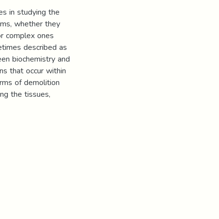
es in studying the
isms, whether they
 or complex ones
etimes described as
een biochemistry and
ons that occur within
terms of demolition
ng the tissues,