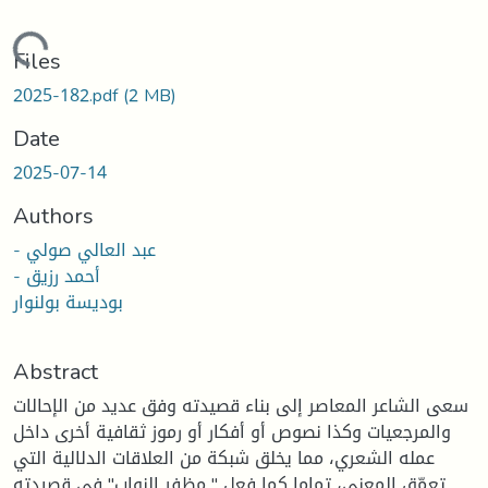
Loading...
Files
2025-182.pdf
(2 MB)
Date
2025-07-14
Authors
- عبد العالي صولي
- أحمد رزيق
بوديسة بولنوار
Abstract
سعى الشاعر المعاصر إلى بناء قصيدته وفق عديد من الإحالات
والمرجعيات وكذا نصوص أو أفكار أو رموز ثقافية أخرى داخل
عمله الشعري، مما يخلق شبكة من العلاقات الدلالية التي
تعمّق المعنى، تماما كما فعل " مظفر النواب" في قصيدته