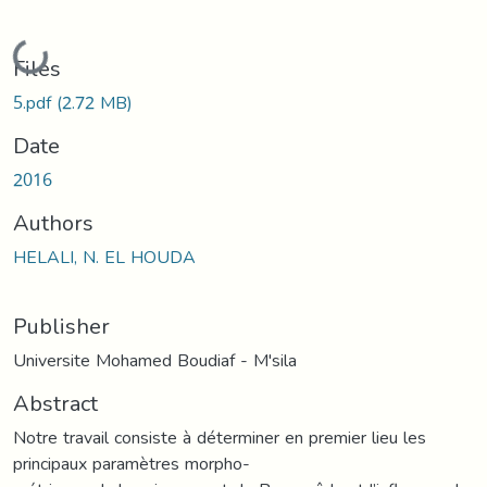
Loading...
Files
5.pdf
(2.72 MB)
Date
2016
Authors
HELALI, N. EL HOUDA
Publisher
Universite Mohamed Boudiaf - M'sila
Abstract
Notre travail consiste à déterminer en premier lieu les
principaux paramètres morpho-