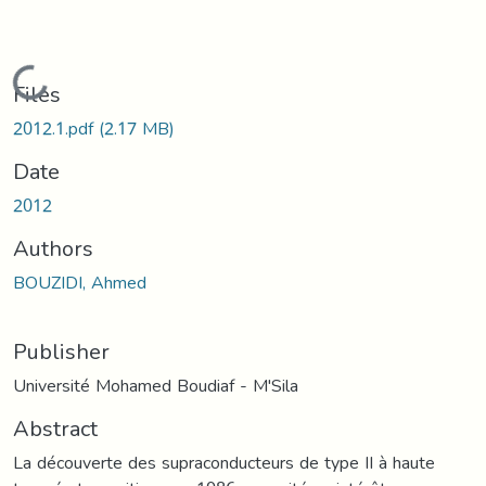
Loading...
Files
2012.1.pdf
(2.17 MB)
Date
2012
Authors
BOUZIDI, Ahmed
Publisher
Université Mohamed Boudiaf - M'Sila
Abstract
La découverte des supraconducteurs de type II à haute