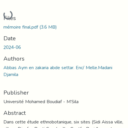
Loading...
Files
mémoire final.pdf
(3.6 MB)
Date
2024-06
Authors
Abbas Aym en zakaria abde settar. Enc/ Melle.Madani
Djamila
Publisher
Université Mohamed Boudiaf - M’Sila
Abstract
Dans cette étude ethnobotanique, six sites (Sidi Aissa ville,