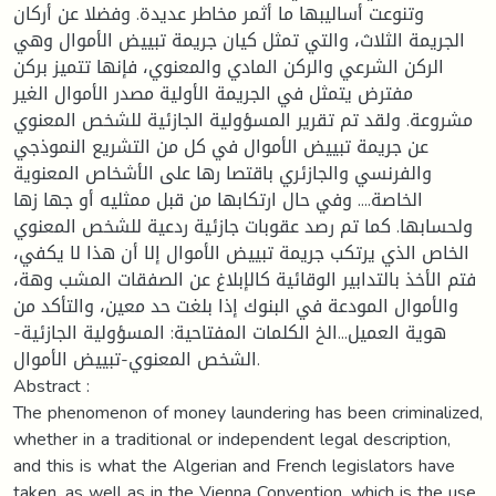
وتنوعت أساليبها ما أثمر مخاطر عديدة. وفضلا عن أركان
الجريمة الثلاث، والتي تمثل كيان جريمة تبييض الأموال وهي
الركن الشرعي والركن المادي والمعنوي، فإنها تتميز بركن
مفترض يتمثل في الجريمة الأولية مصدر الأموال الغير
مشروعة. ولقد تم تقرير المسؤولية الجازئية للشخص المعنوي
عن جريمة تبييض الأموال في كل من التشريع النموذجي
والفرنسي والجازئري باقتصا رها على الأشخاص المعنوية
الخاصة.... وفي حال ارتكابها من قبل ممثليه أو جها زها
ولحسابها. كما تم رصد عقوبات جازئية ردعية للشخص المعنوي
الخاص الذي يرتكب جريمة تبييض الأموال إلا أن هذا لا يكفي،
فتم الأخذ بالتدابير الوقائية كالإبلاغ عن الصفقات المشب وهة،
والأموال المودعة في البنوك إذا بلغت حد معين، والتأكد من
هوية العميل...الخ الكلمات المفتاحية: المسؤولية الجازئية-
الشخص المعنوي-تبييض الأموال.
Abstract :
The phenomenon of money laundering has been criminalized,
whether in a traditional or independent legal description,
and this is what the Algerian and French legislators have
taken, as well as in the Vienna Convention, which is the use