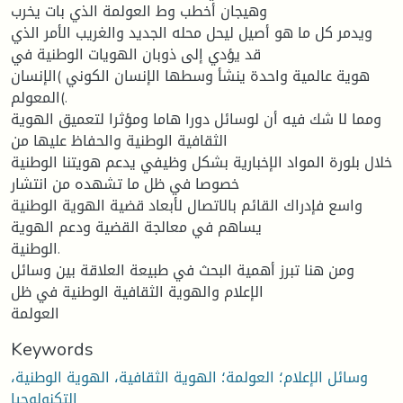
وهيجان أخطب وط العولمة الذي بات يخرب
ويدمر كل ما هو أصيل ليحل محله الجديد والغريب الأمر الذي
قد يؤدي إلى ذوبان الهويات الوطنية في
هوية عالمية واحدة ينشأ وسطها الإنسان الكوني )الإنسان
المعولم(.
ومما لا شك فيه أن لوسائل دورا هاما ومؤثرا لتعميق الهوية
الثقافية الوطنية والحفاظ عليها من
خلال بلورة المواد الإخبارية بشكل وظيفي يدعم هويتنا الوطنية
خصوصا في ظل ما تشهده من انتشار
واسع فإدراك القائم بالاتصال لأبعاد قضية الهوية الوطنية
يساهم في معالجة القضية ودعم الهوية
الوطنية.
ومن هنا تبرز أهمية البحث في طبيعة العلاقة بين وسائل
الإعلام والهوية الثقافية الوطنية في ظل
العولمة
Keywords
وسائل الإعلام؛ العولمة؛ الهوية الثقافية، الهوية الوطنية،
التكنولوجيا