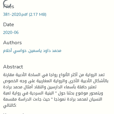
Loading...
Files
381-2020.pdf
(2.17 MB)
Date
2020-06
Authors
محمد داود ياسمين, حواسي أحلام
Abstract
تعد الرواية من أكثر الأنواع رواجا في الساحة الأدبية مقارنة
بالأشكال الأدبية الأخرى والرواية المغاربية على وجه الخصوص
تعتبر حافلة بأسماء الدارسين والنقاد أمثال محمد برادة
ويتمحور موضوع بحثنا حول " البنية السردية في رواية لعبة
النسيان لمحمد برادة نموذجا " حيث جاءت الدراسة مقسمة
كالتالي: