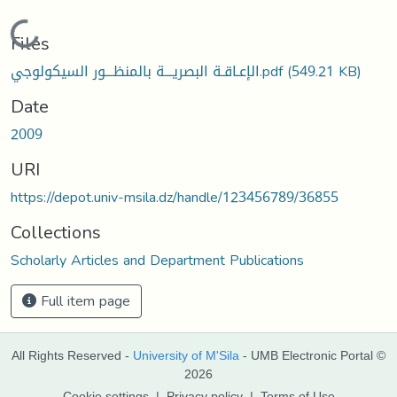
Loading...
Files
الإعـاقـة البصريـــة بالمنظـــور السيكولوجي.pdf
(549.21 KB)
Date
2009
URI
https://depot.univ-msila.dz/handle/123456789/36855
Collections
Scholarly Articles and Department Publications
Full item page
All Rights Reserved -
University of M'Sila
- UMB Electronic Portal ©
2026
Cookie settings
|
Privacy policy
|
Terms of Use