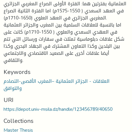
العثمانية بفترتين هما: الفترة الأولى الصراع المغربي الجزائري
في العهد السعدي ( 1550-1575م) اما الفترة الثانية الصراع
المغربي الجزائري في العهد العلوي (1650-1710م).
اما بالنسبة للعلاقات السلمية بين المغرب والجزائر العثمانية
في العهدي السعدي والعلوي ( 1550-1710م) كانت على
شكل علاقات دبلوماسية تمثلت في سفارات ورسائل التي تتم
بين البلدين وكذا التعاون المشترك في الجهاد البحري وكذا
أيضا علاقات أخرى على الصعيد الاقتصادي والاجتماعي
والثقافي.
Keywords
العلاقات - الجزائر العثمانية –المغرب الأقصى-التصادم
والتوافق
URI
https://depot.univ-msila.dz/handle/123456789/40650
Collections
Master Thesis