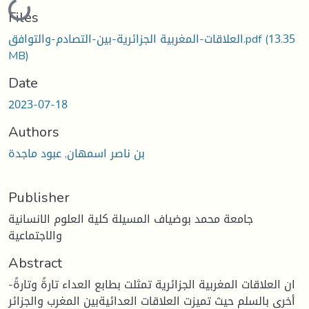
Loading...
Files
(13.35
العلاقات-المغربية الجزائرية-بين-التصادم-والتوافق.pdf
MB)
Date
2023-07-18
Authors
بن ناصر اسمهان, عبود ماجدة
Publisher
جامعة محمد بوضياف المسيلة كلية العلوم الانسانية
والاجتماعية
Abstract
-ان العلاقات المغربية الجزائرية تمثلت بطابع العداء تارةً وتارةً
أخرى بالسلم حيث تميزت العلاقات العدائيةبين المغرب والجزائر