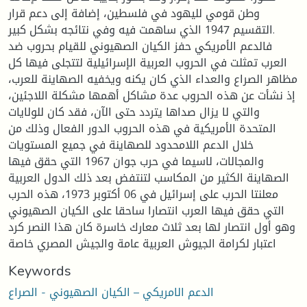
وطن قومي لليهود في فلسطين، إضافة إلى دعم قرار
التقسيم 1947 الذي ساهمت فيه وفي نتائجه بشكل كبير.
فالدعم الأمريكي حفز الكيان الصهيوني للقيام بحروب ضد
العرب تمثلت في الحروب العربية الإسرائيلية لتتجلى فيها كل
مظاهر الصراع والعداء الذي كان يكنه ويخفيه الصهاينة للعرب،
إذ نشأت عن هذه الحروب عدة مشاكل أهمها مشكلة اللاجئين،
والتي لا يزال صداها يتردد حتى الآن، فقد كان للولايات
المتحدة الأمريكية في هذه الحروب الدور الفعال وذلك من
خلال الدعم اللامحدود للصهاينة في جميع المستويات
والمجالات، لاسيما في حرب جوان 1967 التي حقق فيها
الصهاينة الكثير من المكاسب لتنتفض بعد ذلك الدول العربية
معلنتا الحرب على إسرائيل في 06 أكتوبر 1973، هذه الحرب
التي حقق فيها العرب انتصارا ساحقا على الكيان الصهيوني
وهو أول انتصار لها بعد ثلاث معارك خاسرة كان هذا النصر كرد
اعتبار لكرامة الجيوش العربية عامة والجيش المصري خاصة
Keywords
الدعم الامريكي – الكيان الصهيوني - الصراع