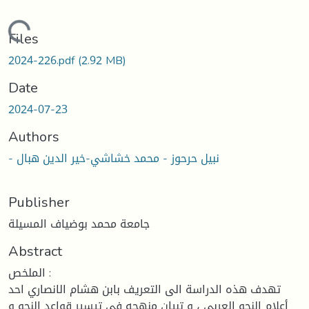
Loading...
Files
2024-226.pdf
(2.92 MB)
Date
2024-07-23
Authors
- نبيل حرحوز - محمد خشاشي-خير الدين هبال
Publisher
جامعة محمد بوضياف المسيلة
Abstract
الملخص :
تهدف هذه الدراسة الى التعريف بابن هشام الانصاري احد
أعلام النحو العربي ، و تبيان منهجه في تيسير قواعد النحو و