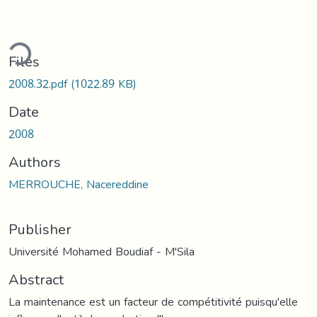
ding...
Files
2008.32.pdf
(1022.89 KB)
Date
2008
Authors
MERROUCHE, Nacereddine
Publisher
Université Mohamed Boudiaf - M'Sila
Abstract
La maintenance est un facteur de compétitivité puisqu'elle