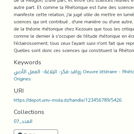
de la Religion, d'une part, et entre ces sciences réunies e
autre part. Et comme la Rhétorique est l'une des science
manifeste cette relation, j'ai jugé utile de mettre en lumi
sciences qui ont contribué , d'une manière ou d'une autre,
de la théorie rhétorique chez Kezouini que tous les critiq
comme le dernier à s'occuper de l'étude rhétorique en éc
l'éclaircissement; tous ceux l'ayant suivi n'ont fait que re
Quelles sont donc ces sciences qui constituent la Rhétor
Keywords
روافد-فكر- البلاغة- العمل الأدبي Oeuvre littéraire - Rhétorique- Pensée-
Origines
URI
https://depot.univ-msila.dz/handle/123456789/5426
Collections
العدد_07