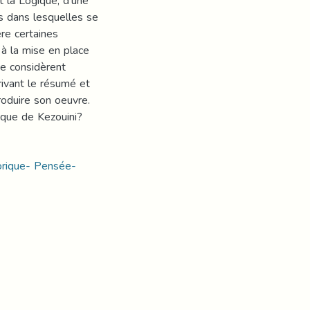
t la Logique, d'une
s dans lesquelles se
ère certaines
 à la mise en place
ue considèrent
rivant le résumé et
produire son oeuvre.
ique de Kezouini?