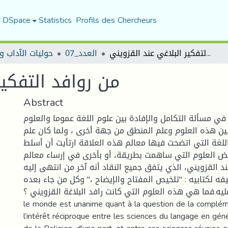
f DSpace
Statistics
Profils des Chercheurs
من روافد التفكير البلاغي عند القزويني
العدد_07
حوليات الآداب و
من روافد التفكير
Abstract
 في مسألة التكامل والإفادة بين علوم اللغة عموما والعلوم
ين هذه العلوم وعلم المنطق من جهة أخرى ، ولما كان علم
م اللغة التي اتضحت فيها معالم هذه العلاقة ارتأيت أن أسلط
ض العلوم التي ساهمت بطريقة، أو بأخرى في إرساء معالم
عند القزويني، الذي يتفق جميع النقاد أنه آخر من انتهى إليه
يفه لكتابيه : "تلخيص المفتاح والإيضاح ،" وكل من جاء بعده
عالة عليه.فما هي هذه العلوم التي كانت رافد البلاغة القزويني ؟ Résum
le monde est unanime quant à la question de la complém
l’intérêt réciproque entre les sciences du langage en géné