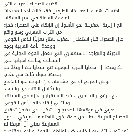
قضیة الصحراء الغربیة التي
اكتست أهمیة بالغة لكلا الطرفین فقد كانت أحد المحددات
المهمة الفاعلة في سیر العلاقات
الج ا زئریة المغربیة نحو الأسوأ. إن الإبقاء على الصحراء كجزء
من التراب المغربي وهو واقع
حال الصحراء قبل استقلال المغرب یمثل تعزیزًا للأمن القومي
ووحدة الأمة العربیة بوجه
التجزئة والتواجد الاستعماري التي تعمل القوة الدولیة في
المنطقة وخاصة اسبانیا على
تكریسها. إن قضایا العرب القومیة هي قضایا مت ا ربطة مع
بعضها سواء كانت في مغرب
الوطن العربي أو في مشرقه، وان التوجه نحو الاندماج
والتكامل الاقتصادي والتوحد
الجغ ا رفي والحضاري یحفظ الاستقرار ویعززه في المنطقة
وبالتالي إبقاء حالة الأمن القومي
العربي في موقعها الصحیح وبالشكل الذي یضمن تحقیق
المصالح العربیة العلیا من جهة اخرى الاهتمام الأمریكي بالدول
المغاربیة یعني أنّ أمریكا لم
تعد تقبل التقسیم الكلاسیكي لمناطق النفوذ، والذي بمقتضاه