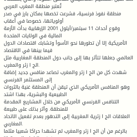
تُعتبر منطقة المغرب العربي
منطقة نفوذ فرنسیة، فشرعت تخصها بمكان بارز في صدر
أولویاتها، خصوصا في أعقاب
وقوع أحداث 11 سبتمبر/أیلول 2001 الإرهابیة بدأت الأزمة
المالیة في الولایات المتحدة
الأمریكیة إلا أن تطورها نحو الأسوأ وتشابك اقتصادات الدول
فیما بینها في الاقتصاد
العالمي جعلها تتأثر بها إلى جانب دول المنطقة المغاربیة مثل
الج ا زئر والمغرب.
شهدت كل من الج ا زئر والمغرب تصاعد منافس جدید إضافة
إلى المستثمر الفرنسي
وهو المنافس الأمریكي الذي تیقن أن المنطقة غنیة بالثروات
الطبیعیة والبشریة، بهذا اشتد
التنافس الفرنسي الأمریكي من خلال المشاریع المقدمة
للمنطقة. وأثر بذلك على طبیعة
العلاقات الج ا زئریة المغربیة إلى التدهور بعدم تفعیل الاتحاد
المغاربي.
بالرغم من أن الج ا زئر والمغرب لم تشهدا حراكا شعبیا مثلما