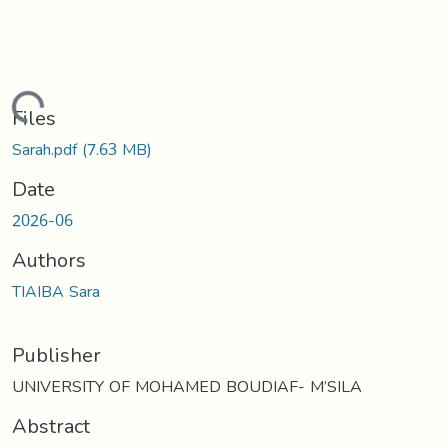
Loading...
Files
Sarah.pdf
(7.63 MB)
Date
2026-06
Authors
TIAIBA Sara
Publisher
UNIVERSITY OF MOHAMED BOUDIAF- M’SILA
Abstract