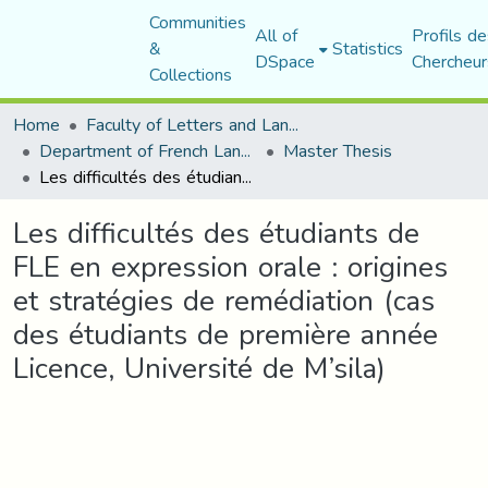
Communities
All of
Profils de
&
Statistics
DSpace
Chercheur
Collections
Home
Faculty of Letters and Languages
Department of French Language and Literature
Master Thesis
Les difficultés des étudiants de FLE en expression orale : origines et stratégies de remédiation (cas des étudiants de première année Licence, Université de M’sila)
Les difficultés des étudiants de
FLE en expression orale : origines
et stratégies de remédiation (cas
des étudiants de première année
Licence, Université de M’sila)