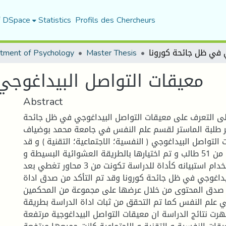
f DSpace
Statistics
Profils des Chercheurs
tment of Psychology
Master Thesis
معيقات التواصل البيداغوجي
Abstract
ى التعرف على معيقات التواصل البيداغوجي في ظل جائحة
 طلبة الماستر لقسم علم النفس في جامعة محمد بوضياف
التواصل البيداغوجي ( النفسية؛ الاجتماعية؛ التقنية ) و قد
تكونت عينة الدراسة من 51 طالب و تم اختيارها بالطريقة العشوائية البسيطة و
قد قام الباحث باستخدام استبيانه كأداة للدراسة تكونت من 3 محاور تغطي بعد
يداغوجي في ظل جائحة كورونا وقد تم التأكد من صدق اداة
 صدق المحتوى من خلال عرضها على مجموعة من المحكمين
 علم النفس كما تم التحقق من ثبات اداة الدراسة بطريقة
هرت نتائج الدراسة ان معيقات التواصل البيداغوجية مرتفعة