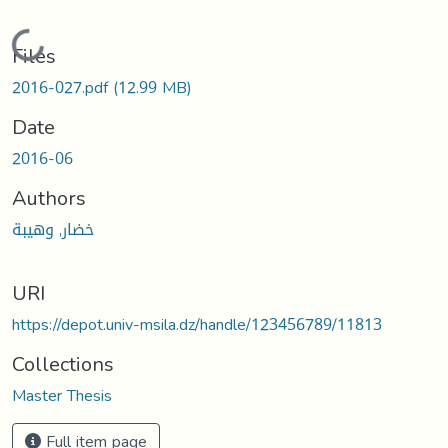
Loading...
Files
2016-027.pdf
(12.99 MB)
Date
2016-06
Authors
خضار, وهيبة
URI
https://depot.univ-msila.dz/handle/123456789/11813
Collections
Master Thesis
Full item page