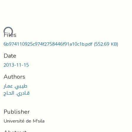
ding...
Files
6b974110925c974f2758446f91a10c1b.pdf
(552.69 KB)
Date
2013-11-15
Authors
طيـبي, عمـار
قـادري, الحـاج
Publisher
Université de M'sila