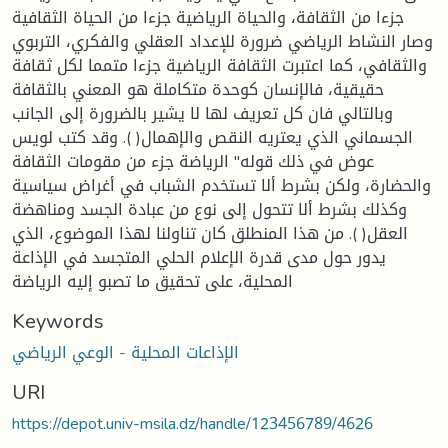
جزءا من الثقافة، والحياة الرياضية جزءا من الحياة الثقافية
وصار النشاط الرياضي ضرورة للإعداد العقلي والفكري، التربوي
والثقافي، كما اعتبرت الثقافة الرياضية جزءا متمما لكل ثقافة
حقيقية، فالإنسان كوحدة متكاملة هو المعني بالثقافة
وبالتالي فان كل تعريف لها لا يشير بالضرورة إلى الجانب
الجسماني الذي يعتريه النقص والإهمال( ). وقد كتب لويس
عوض في ذلك قوله" الرياضة جزء من مقومات الثقافة
والحضارة، ولكن بشرط ألا تستخدم الشباب في أغراض سياسية
وكذلك بشرط ألا تتحول إلى نوع من عبادة الجسد ومناهضة
العقل( ). من هذا المنطلق كان تناولنا لهذا الموضوع، الذي
يدور حول مدى قدرة الإعلام الحلي المتجسد في الإذاعة
المحلية، على تحقيق ما تصبو إليه الرياضة
Keywords
الإذاعات المحلية - الوعي الرياضي
URI
https://depot.univ-msila.dz/handle/123456789/4626