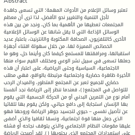
Abstract
تعتبر وسائل الإعلام من الأدوات المهمة؛ التي تسعى جاهدة
لأجل التنمية والتغيير نحو الأفضل، لذا ترى أن معظم
المجتمعات تعطيها من الأهمية بما كان، ونجد من بين هذه
الوسائل الإذاعة التي لا يقل شانها عن الوسائل الإعلامية
الأخرى كالتلفزيون، الصحافة المكتوبة والانترنيت، باعتبار عديد
الخصائص المميزة لها، من خلال سهولة اقتناء أجهزة
استقبالها، ومرافقتها للمستمع كيفما كان وأينما حل، وهو ما
جعلها تسعى في سبيل نشر الوعي ومختلف القيم سواء منها
الاجتماعية، السياسية وحتى الرياضية، على اعتبار أن هذه
الأخيرة ظاهرة حضارية واجتماعية مرتبطة بالواقع، فهي مطلب
حضاري للجميع تعبر عن المجتمع المتطور، والميدان الرحب
للتواصل في المجتمع( )، فعندما ننظر إلى الرياضة نجد أنفسنا
أمام نوع من التمرين البدني أو من الحركة الجسمية التي يقوم
بها الإنسان استجابة إلى دافع حياتي، ولكن يقوم بها تلقائيا
عن تأصيل نفسي – حيوي لتجسيد جوهر الرياضة وروحها فهو
الذي جعل منها قوة اجتماعية، ونسقا ثقافيا والذي أضفى
عليها مقومات النظام الاجتماعي والذي يتوقف نجاحه أو فشله
على استعدادات المجتمع الذي يحتويها ( ). لقد أصبحت الرياضة