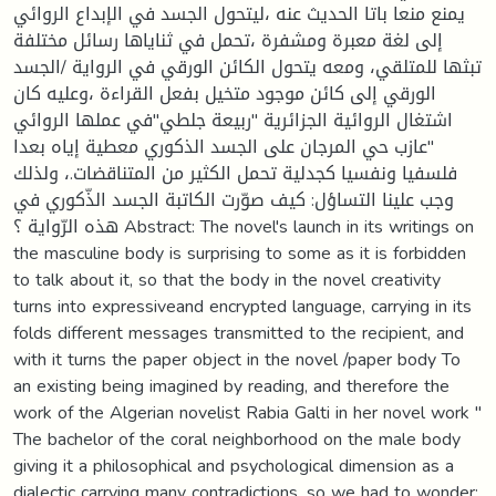
يمنع منعا باتا الحديث عنه ،ليتحول الجسد في الإبداع الروائي
إلى لغة معبرة ومشفرة ،تحمل في ثناياها رسائل مختلفة
تبثها للمتلقي، ومعه يتحول الكائن الورقي في الرواية /الجسد
الورقي إلى كائن موجود متخيل بفعل القراءة ،وعليه كان
اشتغال الروائية الجزائرية "ربيعة جلطي"في عملها الروائي
"عازب حي المرجان على الجسد الذكوري معطية إياه بعدا
فلسفيا ونفسيا كجدلية تحمل الكثير من المتناقضات.، ولذلك
وجب علينا التساؤل: كيف صوّرت الكاتبة الجسد الذّكوري في
هذه الرّواية ؟ Abstract: The novel's launch in its writings on
the masculine body is surprising to some as it is forbidden
to talk about it, so that the body in the novel creativity
turns into expressiveand encrypted language, carrying in its
folds different messages transmitted to the recipient, and
with it turns the paper object in the novel /paper body To
an existing being imagined by reading, and therefore the
work of the Algerian novelist Rabia Galti in her novel work "
The bachelor of the coral neighborhood on the male body
giving it a philosophical and psychological dimension as a
dialectic carrying many contradictions, so we had to wonder: