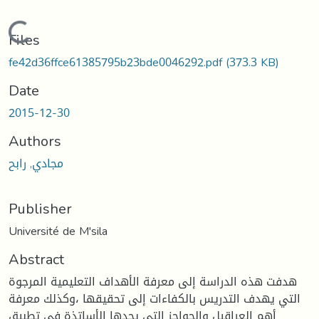
Loading...
Files
fe42d36ffce61385795b23bde0046292.pdf
(373.3 KB)
Date
2015-12-30
Authors
مجادي, رابح
Publisher
Université de M'sila
Abstract
هدفت هذه الدراسة إلى معرفة الأهداف التعليمية المرجوة
التي يهدف التدريس بالكفاءات إلى تحقيقها ،وكذلك معرفة
أهم العراقيل والحواجز التي يجدها الأساتذة في تطبيق