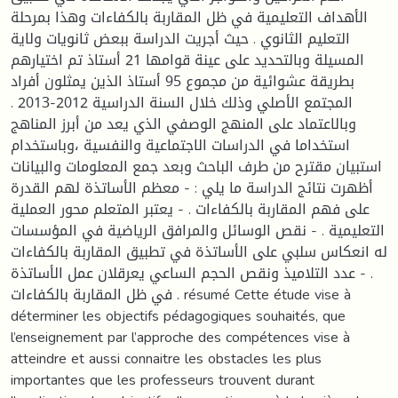
الأهداف التعليمية في ظل المقاربة بالكفاءات وهذا بمرحلة
التعليم الثانوي . حيث أجريت الدراسة ببعض ثانويات ولاية
المسيلة وبالتحديد على عينة قوامها 21 أستاذ تم اختيارهم
بطريقة عشوائية من مجموع 95 أستاذ الذين يمثلون أفراد
المجتمع الأصلي وذلك خلال السنة الدراسية 2012-2013 .
وبالاعتماد على المنهج الوصفي الذي يعد من أبرز المناهج
استخداما في الدراسات الاجتماعية والنفسية ،وباستخدام
استبيان مقترح من طرف الباحث وبعد جمع المعلومات والبيانات
أظهرت نتائج الدراسة ما يلي : - معظم الأساتذة لهم القدرة
على فهم المقاربة بالكفاءات . - يعتبر المتعلم محور العملية
التعليمية . - نقص الوسائل والمرافق الرياضية في المؤسسات
له انعكاس سلبي على الأساتذة في تطبيق المقاربة بالكفاءات
. - عدد التلاميذ ونقص الحجم الساعي يعرقلان عمل الأساتذة
في ظل المقاربة بالكفاءات . résumé Cette étude vise à
déterminer les objectifs pédagogiques souhaités, que
l’enseignement par l’approche des compétences vise à
atteindre et aussi connaitre les obstacles les plus
importantes que les professeurs trouvent durant