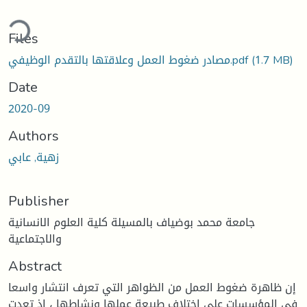
ding...
Files
(1.7 MB)
مصادر ضغوط العمل وعلاقتها بالتقدم الوظيفي.pdf
Date
2020-09
Authors
زهية, عابي
Publisher
جامعة محمد بوضياف بالمسيلة كلية العلوم الانسانية
والاجتماعية
Abstract
إن ظاهرة ضغوط العمل من الظواهر التي تعرف انتشار واسعا
في المؤسسات على اختلاف طبيعة عملها ونشاطها ، إذ تعدت