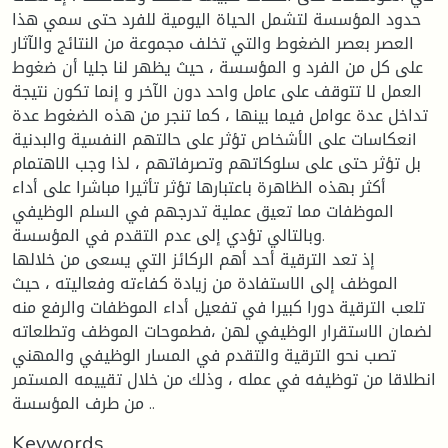
حدود المؤسسة لتشمل الحياة اليومية للفرد حتى سمي هذا
العصر بعصر الضغوط والتي تخلف مجموعة من النتائج والآثار
على كل من الفرد و المؤسسة ، حيث يظهر لنا جليا أن ضغوط
العمل لا تتوقف على عامل واحد دون الآخر و إنما تكون نتيجة
تداخل عدة عوامل فيما بينها ، كما تنجر من هذه الضغوط عدة
انعكاسات على الأشخاص تؤثر على حالتهم النفسية والبدنية
بل تؤثر حتى على سلوكاتهم وتصرفاتهم ، لذا وجب الاهتمام
أكثر بهذه الظاهرة باعتبارها تؤثر تأثيرا مباشرا على أداء
الموظفات مما تعيق عملية تدرجهم في السلم الوظيفي
وبالتالي تؤدي إلى عدم التقدم في المؤسسة.
إذ تعد الترقية أحد أهم الركائز التي يسعى من خلالها
الموظف إلى الاستفادة من زيادة كفاءته وفعاليته ، حيث
تلعب الترقية دورا كبيرا في تفعيل أداء الموظفات والرفع منه
لضمان الاستقرار الوظيفي لهن ،فطموحات الموظف وتطلعاته
تصب نحو الترقية والتقدم في المسار الوظيفي والمهني
انطلاقا من توظيفه في عمله ، وذلك من خلال تقييمه المستمر
من طرف المؤسسة ..
Keywords